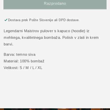
Razprodano
izdelek
izdelek
Maistrov
Maistrov
ženski
ženski
pulover
pulover
Dostava prek Pošte Slovenije ali DPD dostave.
Legendarni Maistrov pulover s kapuco (hoodie) iz
mehkega, kvalitetnega bombaža. Potisk v zlati in krem
barvi.
Barva: temno siva
Material: 100% bombaž
Velikost: S / M / L / XL