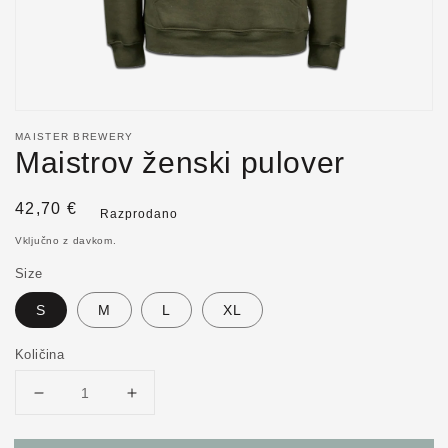
MAISTER BREWERY
Maistrov ženski pulover
Redna
42,70 €
Razprodano
cena
Vključno z davkom.
Size
S
M
L
XL
Količina
Pomanjšaš
Povečaj
količino
količino
za
za